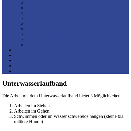
Laserbehandlung
Zen Shiatsu für Tiere
Unterwasserlaufband
Vitalpilze
Gladiator Plus
Klangmassage
Craniosacrale Balance
NST
Akupunktur
Vorgehen
Kurse
Preise
GanzSein
Kontakt
Unterwasserlaufband
Die Arbeit mit dem Unterwasserlaufband bietet 3 Möglichkeiten:
Arbeiten im Stehen
Arbeiten im Gehen
Schwimmen oder im Wasser schwerelos hängen (kleine bis
mittlere Hunde)