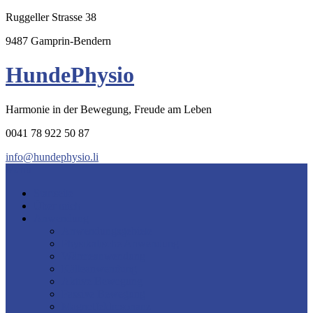
Ruggeller Strasse 38
9487 Gamprin-Bendern
HundePhysio
Harmonie in der Bewegung, Freude am Leben
0041 78 922 50 87
info@hundephysio.li
Menu
Startseite
Über mich
Anwendung
Anwendungsgebiete
Physikalische Anwendung
Wärmeanwendung
Kälteanwendung
Aktive Bewegung
Passive Bewegung
Magnetfeldresonanz