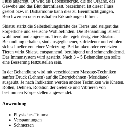
Fluss angeregt. Qi wird als Lebensenergie, die die Organe, das
Gewebe und das Blut durchfliesst, bezeichnet. Ist dieser Fluss
gestört bzw. in Disharmonie kann dies zu Beeinträchtigungen,
Beschwerden oder ernsthaften Erkrankungen führen.
Shiatsu stärkt die Selbstheilungskräfte des Tieres und steigert das
körperliche und seelische Wohlbefinden. Die Behandlung ist sehr
wohltuend und angenehm. Tiere, die regelmässig eine Shiatsu-
Behandlung erhalten, sind ausgeglichener, zufriedener und erholen
sich schneller von einer Verletzung. Bei kranken oder verletzten
Tieren wirkt Shiatsu entspannend, beruhigend und schmerzlindernd.
Das Immunsystem wird gestärkt. Nach 3 – 5 Behandlungen sollte
eine Besserung festzustellen sein.
In der Behandlung wird mit verschiedenen Massage-Techniken
sanfter Druck (Lehnen) auf die Energiebahnen (Meridiane)
ausgeübt. Je nach Indikation werden andere Techniken wie Kneten,
Rollen, Dehnen, Rotation der Gelenke und Vibrieren von
bestimmten Körperstellen angewendet.
Anwendung
Physisches Trauma
Verspannungen
Schmerzen