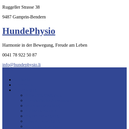
Ruggeller Strasse 38
9487 Gamprin-Bendern
HundePhysio
Harmonie in der Bewegung, Freude am Leben
0041 78 922 50 87
info@hundephysio.li
Menu
Startseite
Über mich
Anwendung
Anwendungsgebiete
Physikalische Anwendung
Wärmeanwendung
Kälteanwendung
Aktive Bewegung
Passive Bewegung
Magnetfeldresonanz