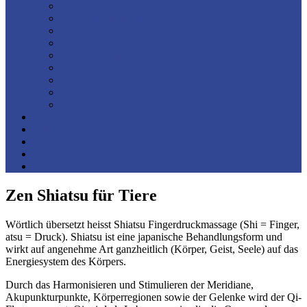
Laserbehandlung
Zen Shiatsu für Tiere
Unterwasserlaufband
Vitalpilze
Gladiator Plus
Klangmassage
Craniosacrale Balance
NST
Akupunktur
Vorgehen
Kurse
Preise
GanzSein
Kontakt
Zen Shiatsu für Tiere
Wörtlich übersetzt heisst Shiatsu Fingerdruckmassage (Shi = Finger,
atsu = Druck). Shiatsu ist eine japanische Behandlungsform und
wirkt auf angenehme Art ganzheitlich (Körper, Geist, Seele) auf das
Energiesystem des Körpers.
Durch das Harmonisieren und Stimulieren der Meridiane,
Akupunkturpunkte, Körperregionen sowie der Gelenke wird der Qi-